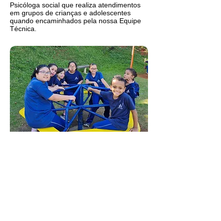
Psicóloga social que realiza atendimentos
em grupos de crianças e adolescentes
quando encaminhados pela nossa Equipe
Técnica.
Lazer e Recreação
Desenvolvidas nos percursos: Roda da
Conversa; Videoteca; Arte-educação;
Artesanato; Escrita criativa; Leitura;
Dramatização; Iniciação as tecnologias da
informação; Musicalização; Jogos Lógicos e
Educativos; Jogos Recreativos e
Brinquedoteca; Capoeira.